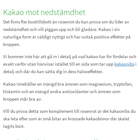
Kakao mot nedstämdhet
Det finns fler kosttillskott än rosenrot du kan prova om du lider av
nedstämdhet och vill piggas upp och bli gladare. Kakao i sin
naturliga form är väldigt nyttigt och har också positiva effekter på
kroppen.
Vi kommer inte här att gå in i detalj på vad kakao har för fördelar och
exakt varför utan hänvisar istället till en sida som tar upp
kakaonibs
i
detalj och där du kan sätta dig in dess hälsoeffekter.
Kakao innehåller en mängd bra ämnen som magnesium, tryptofan,
histamin och en mängd andra antioxidanter och ämnen som
kroppen mår bra av.
Vill du prova detta som komplement till rosenrot är det kakaonibs du
ska leta efter som är små bitar av krossade kakaobönor där skalet
tagits bort.