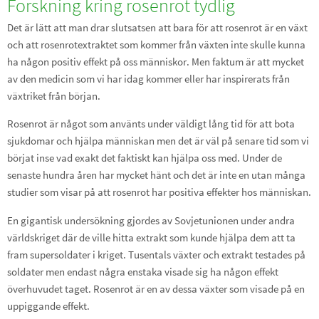
Forskning kring rosenrot tydlig
Det är lätt att man drar slutsatsen att bara för att rosenrot är en växt
och att rosenrotextraktet som kommer från växten inte skulle kunna
ha någon positiv effekt på oss människor. Men faktum är att mycket
av den medicin som vi har idag kommer eller har inspirerats från
växtriket från början.
Rosenrot är något som använts under väldigt lång tid för att bota
sjukdomar och hjälpa människan men det är väl på senare tid som vi
börjat inse vad exakt det faktiskt kan hjälpa oss med. Under de
senaste hundra åren har mycket hänt och det är inte en utan många
studier som visar på att rosenrot har positiva effekter hos människan.
En gigantisk undersökning gjordes av Sovjetunionen under andra
världskriget där de ville hitta extrakt som kunde hjälpa dem att ta
fram supersoldater i kriget. Tusentals växter och extrakt testades på
soldater men endast några enstaka visade sig ha någon effekt
överhuvudet taget. Rosenrot är en av dessa växter som visade på en
uppiggande effekt.