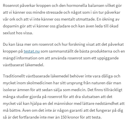
Rosenrot påverkar kroppen och den hormonella balansen vilket gör
att vi känner oss mindre stressade och något som i sin tur påverkar
vår ork och att vi inte känner oss mentalt utmattade. En ökning av
dopamin gör att vi känner oss gladare och kan även leda till ökad
sexlust hos vissa.
Du kan läsa mer om rosenrot och hur forskning visat att det påverkat
kroppen på
testat.nu
som sammanställt de bästa produkterna och en
mängd information om att använda rosenrot som ett uppiggande
växtbaserat läkemedel.
Traditionellt växtbaserade läkemedel behöver inte vara dåliga och
mycket inom skolmedicinen har sitt ursprung från naturen där man
isolerar ämnen för att sedan sälja som medicin. Det finns tillräckligt
många studier gjorda på rosenrot för att dra slutsatsen att det
mycket väl kan hjälpa en del människor med lättare nedstämdhet att
må bättre. Även om det inte är någon garanti att det fungerar på dig
så är det fortfarande inte mer än 150 kronor för att testa.