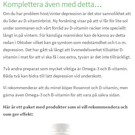
Komplettera även med detta…
Om du har problem höst/vinter depression är det stor sannolikhet att
du lider av D-vitaminbrist. Ny forskning visar på att vi får för lite sol
under sommaren och vårt förråd av D-vitamin räcker inte speciellt
långt in på vintern. För känsliga människor kan de känna av detta
redan i Oktober vilket kan ge symtom som nedstämdhet och t.o.m.
depression. Det har gått så långt att livsmedelsverket tillsätter D-
vitamin i mat för att vi ska få i oss extra, tyvärr är det inte tillräckligt.
Två andra preparat som mycket viktiga är Omega-3 och B-vitamin.
Båda två kan bidra till lätt depression vid underskott.
Vi rekommenderar att du minst köper Rosenrot och D-vitamin, men
gärna även Omega-3 och B-vitamin för att vara på säkra sidan.
Här är ett paket med produkter som vi vill rekommendera och
som ger effekt: