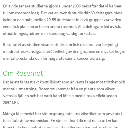
En av de senare studierna gjorda under 2008 bekräftar det vi känner
till om rosenrot idag. Det var en svensk studie där 60 deltagare både
kvinnor och män mellan 20-55 år delades in i två grupper varav den
enda fick placebo och den andra rosenrot. Alla deltagare led av s.k.
utmattningssyndrom och kände sig väldigt orkeslösa.
Resultatet av studien visade att de som fick rosenrot var betydligt
mindre stresskänsliga efteråt vilket gav den gruppen en mycket högre
mental prestanda och förmåga att kunna koncentrera sig.
Om Rosenrot
Det är ett fantastiskt kosttillskott som använts länge mot trötthet och
mental utmattning. Rosenrot kommer från en planta som växer i
svenska fjällen och har varit känd för sin medicinska effekt sedan
2697 f.Kr.
Många läkemedel har sitt ursprung från just växtriket som använts i
tusentals år av människor. En stor skillnad då mot nu är att vi kan
framställa koncentrat i form av vita piller som har bättre effekt än